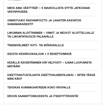
MIKSI AINA VÄSYTTÄÄ? – 5 MAHDOLLISTA SYYTÄ JATKUVAAN
VÄSYMYKSEEN.
ONNISTUUKO RASVANPOLTTO JA LIHASTEN KASVATUS
SAMANAIKAISESTI?
LIIKUNNAN ALOITTAMINEN – VINKIT JA NEUVOT ALOITTELIJALLE
TAI LIIKUNTATAUOLTA PALAAVALLE
TREENIVÄLINEET KOTI- TAI MÖKKISALILLE
IDEOITA KESÄRUOKAILUUN + 3 RESEPTIVINKKIÄ
KESÄLLÄ KEVENTÄMINEN KÄY HELPOSTI – ILMAN LUOPUMISTA
MISTÄÄN!
DIEETTIVASTUSTAJASTA DIEETTIVALMENTAJAKSI – MITEN TÄSSÄ
NÄIN KÄVI?
TEHOKAS KUMINAUHATREENI KOKO KROPALLE
EROON SAAMATTOMUUDESTA JA ITSESYYTÖKSISTÄ!