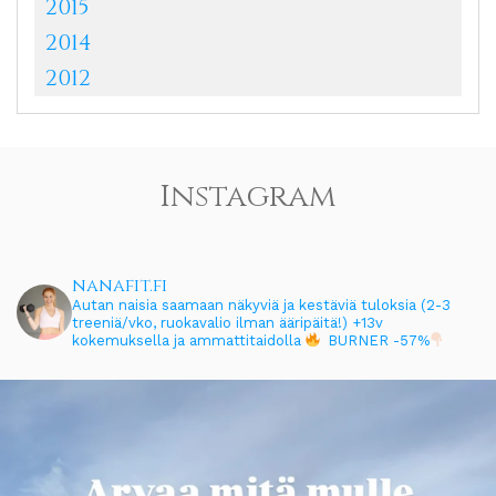
2015
2014
2012
Instagram
nanafit.fi
Autan naisia saamaan näkyviä ja kestäviä tuloksia (2-3
treeniä/vko, ruokavalio ilman ääripäitä!)
+13v
kokemuksella ja ammattitaidolla
BURNER -57%