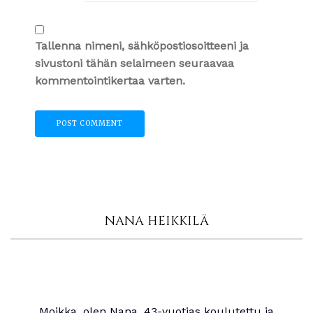
Tallenna nimeni, sähköpostiosoitteeni ja
sivustoni tähän selaimeen seuraavaa
kommentointikertaa varten.
NANA HEIKKILÄ
Moikka, olen Nana, 43-vuotias koulutettu ja