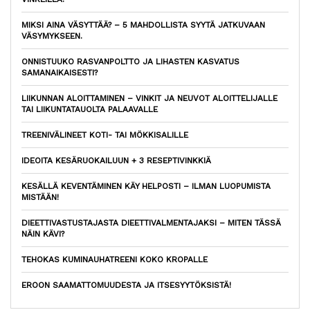
MIKSI AINA VÄSYTTÄÄ? – 5 MAHDOLLISTA SYYTÄ JATKUVAAN
VÄSYMYKSEEN.
ONNISTUUKO RASVANPOLTTO JA LIHASTEN KASVATUS
SAMANAIKAISESTI?
LIIKUNNAN ALOITTAMINEN – VINKIT JA NEUVOT ALOITTELIJALLE
TAI LIIKUNTATAUOLTA PALAAVALLE
TREENIVÄLINEET KOTI- TAI MÖKKISALILLE
IDEOITA KESÄRUOKAILUUN + 3 RESEPTIVINKKIÄ
KESÄLLÄ KEVENTÄMINEN KÄY HELPOSTI – ILMAN LUOPUMISTA
MISTÄÄN!
DIEETTIVASTUSTAJASTA DIEETTIVALMENTAJAKSI – MITEN TÄSSÄ
NÄIN KÄVI?
TEHOKAS KUMINAUHATREENI KOKO KROPALLE
EROON SAAMATTOMUUDESTA JA ITSESYYTÖKSISTÄ!