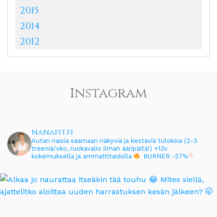
2015
2014
2012
Instagram
nanafit.fi
Autan naisia saamaan näkyviä ja kestäviä tuloksia (2-3
treeniä/vko, ruokavalio ilman ääripäitä!)
+13v
kokemuksella ja ammattitaidolla
BURNER -57%