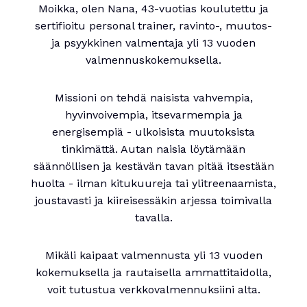
Moikka, olen Nana, 43-vuotias koulutettu ja
sertifioitu personal trainer, ravinto-, muutos-
ja psyykkinen valmentaja yli 13 vuoden
valmennuskokemuksella.
Missioni on tehdä naisista vahvempia,
hyvinvoivempia, itsevarmempia ja
energisempiä - ulkoisista muutoksista
tinkimättä. Autan naisia löytämään
säännöllisen ja kestävän tavan pitää itsestään
huolta - ilman kitukuureja tai ylitreenaamista,
joustavasti ja kiireisessäkin arjessa toimivalla
tavalla.
Mikäli kaipaat valmennusta yli 13 vuoden
kokemuksella ja rautaisella ammattitaidolla,
voit tutustua verkkovalmennuksiini alta.