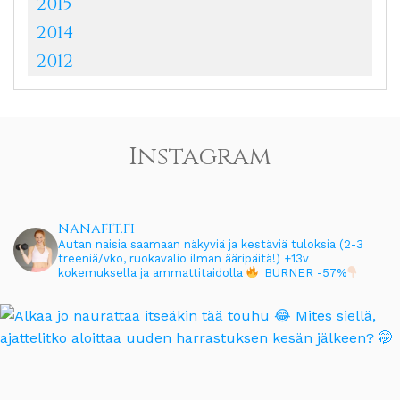
2015
2014
2012
Instagram
nanafit.fi
Autan naisia saamaan näkyviä ja kestäviä tuloksia (2-3
treeniä/vko, ruokavalio ilman ääripäitä!)
+13v
kokemuksella ja ammattitaidolla
BURNER -57%