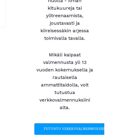
huolta - ilman
kitukuureja tai
ylitreenaamista,
joustavasti ja
kiireisessäkin arjessa
toimivalla tavalla.
Mikäli kaipaat
valmennusta yli 13
vuoden kokemuksella ja
rautaisella
ammattitaidolla, voit
tutustua
verkkovalmennuksiini
alta.
TUTUSTU VERKKOVALMENNUKSIIN