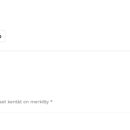
iset kentät on merkitty
*