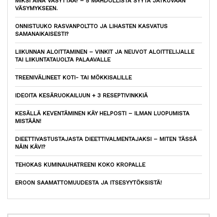
MIKSI AINA VÄSYTTÄÄ? – 5 MAHDOLLISTA SYYTÄ JATKUVAAN
VÄSYMYKSEEN.
ONNISTUUKO RASVANPOLTTO JA LIHASTEN KASVATUS
SAMANAIKAISESTI?
LIIKUNNAN ALOITTAMINEN – VINKIT JA NEUVOT ALOITTELIJALLE
TAI LIIKUNTATAUOLTA PALAAVALLE
TREENIVÄLINEET KOTI- TAI MÖKKISALILLE
IDEOITA KESÄRUOKAILUUN + 3 RESEPTIVINKKIÄ
KESÄLLÄ KEVENTÄMINEN KÄY HELPOSTI – ILMAN LUOPUMISTA
MISTÄÄN!
DIEETTIVASTUSTAJASTA DIEETTIVALMENTAJAKSI – MITEN TÄSSÄ
NÄIN KÄVI?
TEHOKAS KUMINAUHATREENI KOKO KROPALLE
EROON SAAMATTOMUUDESTA JA ITSESYYTÖKSISTÄ!