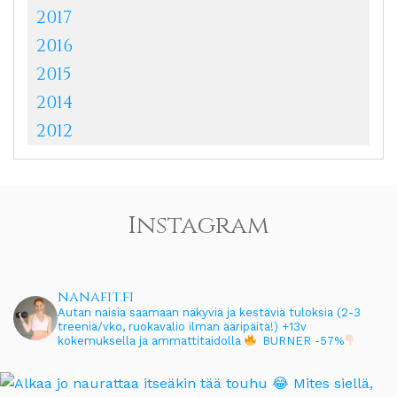
2017
2016
2015
2014
2012
Instagram
nanafit.fi
Autan naisia saamaan näkyviä ja kestäviä tuloksia (2-3
treeniä/vko, ruokavalio ilman ääripäitä!)
+13v
kokemuksella ja ammattitaidolla
BURNER -57%