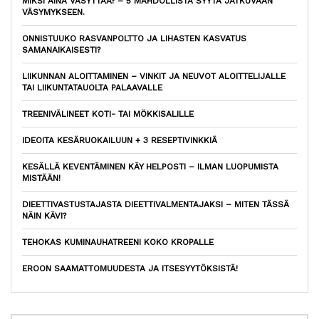
MIKSI AINA VÄSYTTÄÄ? – 5 MAHDOLLISTA SYYTÄ JATKUVAAN
VÄSYMYKSEEN.
ONNISTUUKO RASVANPOLTTO JA LIHASTEN KASVATUS
SAMANAIKAISESTI?
LIIKUNNAN ALOITTAMINEN – VINKIT JA NEUVOT ALOITTELIJALLE
TAI LIIKUNTATAUOLTA PALAAVALLE
TREENIVÄLINEET KOTI- TAI MÖKKISALILLE
IDEOITA KESÄRUOKAILUUN + 3 RESEPTIVINKKIÄ
KESÄLLÄ KEVENTÄMINEN KÄY HELPOSTI – ILMAN LUOPUMISTA
MISTÄÄN!
DIEETTIVASTUSTAJASTA DIEETTIVALMENTAJAKSI – MITEN TÄSSÄ
NÄIN KÄVI?
TEHOKAS KUMINAUHATREENI KOKO KROPALLE
EROON SAAMATTOMUUDESTA JA ITSESYYTÖKSISTÄ!