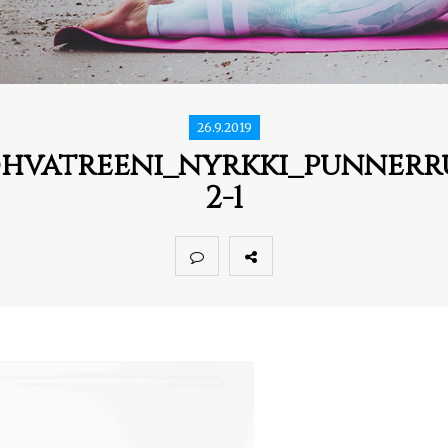
26.9.2019
hvatreeni_nyrkki_punnerr
2-1