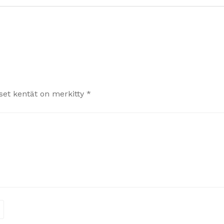
iset kentät on merkitty
*