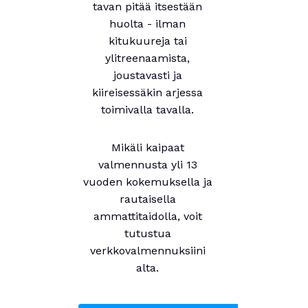
tavan pitää itsestään
huolta - ilman
kitukuureja tai
ylitreenaamista,
joustavasti ja
kiireisessäkin arjessa
toimivalla tavalla.
Mikäli kaipaat
valmennusta yli 13
vuoden kokemuksella ja
rautaisella
ammattitaidolla, voit
tutustua
verkkovalmennuksiini
alta.