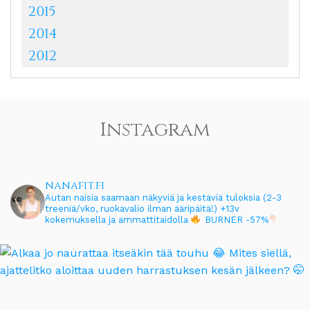
2015
2014
2012
Instagram
nanafit.fi
Autan naisia saamaan näkyviä ja kestäviä tuloksia (2-3
treeniä/vko, ruokavalio ilman ääripäitä!)
+13v
kokemuksella ja ammattitaidolla
BURNER -57%