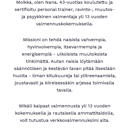
Moikka, olen Nana, 43-vuotias koulutettu ja
sertifioitu personal trainer, ravinto-, muutos-
ja psyykkinen valmentaja yli 13 vuoden
valmennuskokemuksella.
Missioni on tehdä naisista vahvempia,
hyvinvoivempia, itsevarmempia ja
energisempiä - ulkoisista muutoksista
tinkimättä. Autan naisia löytämään
säännöllisen ja kestävän tavan pitää itsestään
huolta - ilman kitukuureja tai ylitreenaamista,
joustavasti ja kiireisessäkin arjessa toimivalla
tavalla.
Mikäli kaipaat valmennusta yli 13 vuoden
kokemuksella ja rautaisella ammattitaidolla,
voit tutustua verkkovalmennuksiini alta.