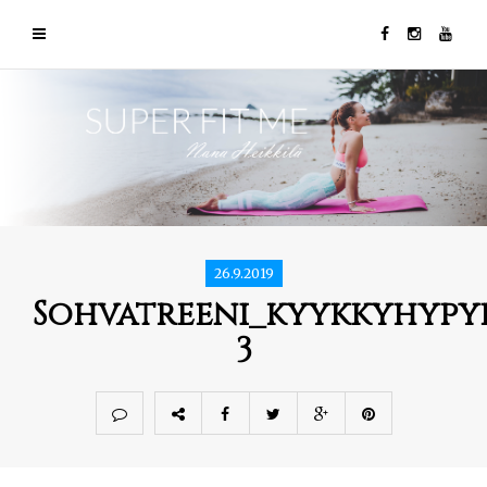
26.9.2019
Sohvatreeni_kyykkyhypy
3