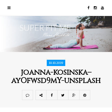
10.10.2019
joanna-kosinska–
ayOfwsd9mY-unsplash