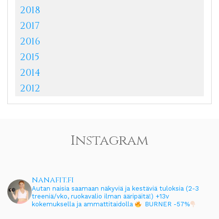
2018
2017
2016
2015
2014
2012
Instagram
nanafit.fi
Autan naisia saamaan näkyviä ja kestäviä tuloksia (2-3
treeniä/vko, ruokavalio ilman ääripäitä!)
+13v
kokemuksella ja ammattitaidolla
BURNER -57%