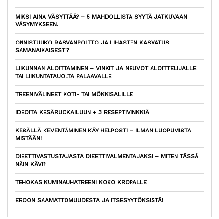
MIKSI AINA VÄSYTTÄÄ? – 5 MAHDOLLISTA SYYTÄ JATKUVAAN
VÄSYMYKSEEN.
ONNISTUUKO RASVANPOLTTO JA LIHASTEN KASVATUS
SAMANAIKAISESTI?
LIIKUNNAN ALOITTAMINEN – VINKIT JA NEUVOT ALOITTELIJALLE
TAI LIIKUNTATAUOLTA PALAAVALLE
TREENIVÄLINEET KOTI- TAI MÖKKISALILLE
IDEOITA KESÄRUOKAILUUN + 3 RESEPTIVINKKIÄ
KESÄLLÄ KEVENTÄMINEN KÄY HELPOSTI – ILMAN LUOPUMISTA
MISTÄÄN!
DIEETTIVASTUSTAJASTA DIEETTIVALMENTAJAKSI – MITEN TÄSSÄ
NÄIN KÄVI?
TEHOKAS KUMINAUHATREENI KOKO KROPALLE
EROON SAAMATTOMUUDESTA JA ITSESYYTÖKSISTÄ!