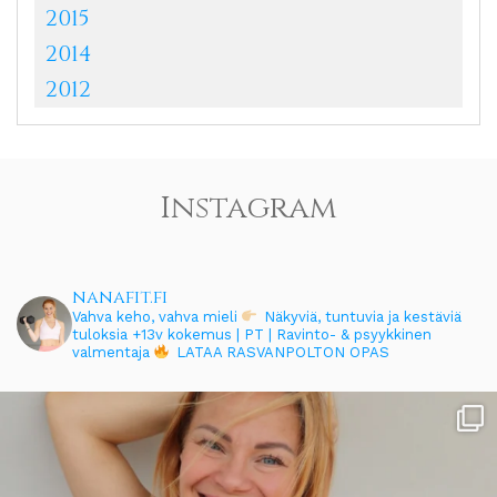
2015
2014
2012
Instagram
nanafit.fi
Vahva keho, vahva mieli
Näkyviä, tuntuvia ja kestäviä
tuloksia
+13v kokemus | PT | Ravinto- & psyykkinen
valmentaja
LATAA RASVANPOLTON OPAS