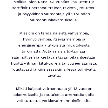
Moikka, olen Nana, 43-vuotias koulutettu ja
sertifioitu personal trainer, ravinto-, muutos-
ja psyykkinen valmentaja yli 13 vuoden
valmennuskokemuksella.
Missioni on tehdä naisista vahvempia,
hyvinvoivempia, itsevarmempia ja
energisempiä - ulkoisista muutoksista
tinkimättä. Autan naisia löytämään
säännöllisen ja kestävän tavan pitää itsestään
huolta - ilman kitukuureja tai ylitreenaamista,
joustavasti ja kiireisessäkin arjessa toimivalla
tavalla.
Mikäli kaipaat valmennusta yli 13 vuoden
kokemuksella ja rautaisella ammattitaidolla,
voit tutustua verkkovalmennuksiini alta.