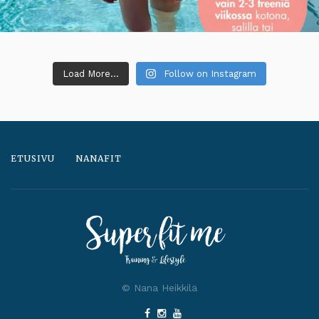
Load More...
Follow on Instagram
ETUSIVU
NANAFIT
© Nana Heikkilä