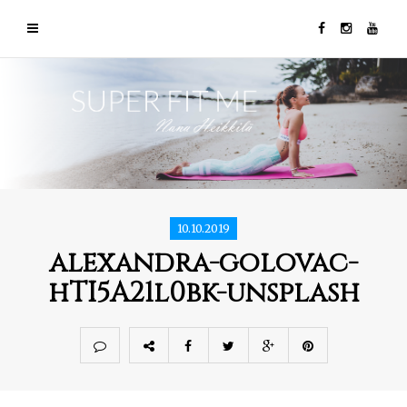
10.10.2019
alexandra-golovac-
hTI5A21l0bk-unsplash