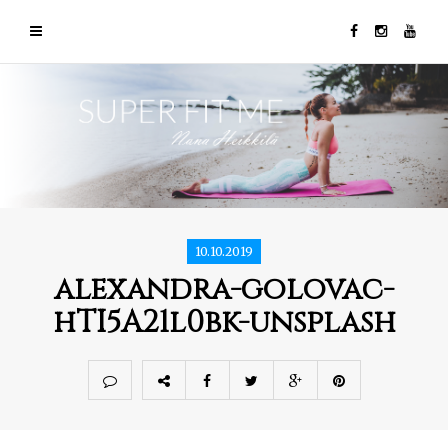
10.10.2019
alexandra-golovac-
hTI5A21l0bk-unsplash