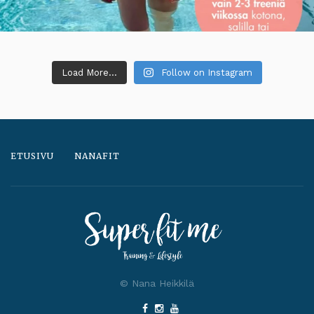
Load More...
Follow on Instagram
ETUSIVU
NANAFIT
© Nana Heikkilä