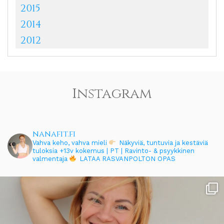
2015
2014
2012
Instagram
nanafit.fi
Vahva keho, vahva mieli
Näkyviä, tuntuvia ja kestäviä
tuloksia
+13v kokemus | PT | Ravinto- & psyykkinen
valmentaja
LATAA RASVANPOLTON OPAS