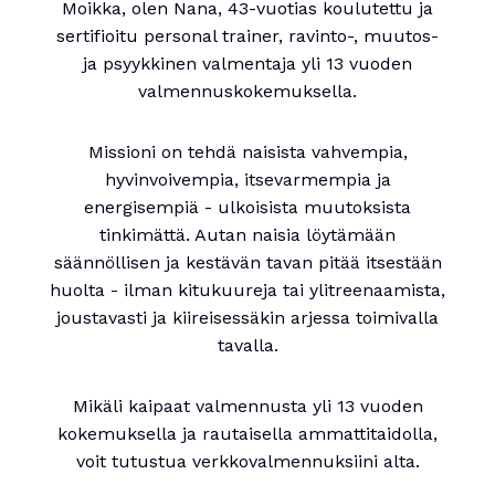
Moikka, olen Nana, 43-vuotias koulutettu ja
sertifioitu personal trainer, ravinto-, muutos-
ja psyykkinen valmentaja yli 13 vuoden
valmennuskokemuksella.
Missioni on tehdä naisista vahvempia,
hyvinvoivempia, itsevarmempia ja
energisempiä - ulkoisista muutoksista
tinkimättä. Autan naisia löytämään
säännöllisen ja kestävän tavan pitää itsestään
huolta - ilman kitukuureja tai ylitreenaamista,
joustavasti ja kiireisessäkin arjessa toimivalla
tavalla.
Mikäli kaipaat valmennusta yli 13 vuoden
kokemuksella ja rautaisella ammattitaidolla,
voit tutustua verkkovalmennuksiini alta.