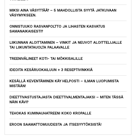
MIKSI AINA VÄSYTTÄÄ? – 5 MAHDOLLISTA SYYTÄ JATKUVAAN
VÄSYMYKSEEN.
ONNISTUUKO RASVANPOLTTO JA LIHASTEN KASVATUS
SAMANAIKAISESTI?
LIIKUNNAN ALOITTAMINEN – VINKIT JA NEUVOT ALOITTELIJALLE
TAI LIIKUNTATAUOLTA PALAAVALLE
TREENIVÄLINEET KOTI- TAI MÖKKISALILLE
IDEOITA KESÄRUOKAILUUN + 3 RESEPTIVINKKIÄ
KESÄLLÄ KEVENTÄMINEN KÄY HELPOSTI – ILMAN LUOPUMISTA
MISTÄÄN!
DIEETTIVASTUSTAJASTA DIEETTIVALMENTAJAKSI – MITEN TÄSSÄ
NÄIN KÄVI?
TEHOKAS KUMINAUHATREENI KOKO KROPALLE
EROON SAAMATTOMUUDESTA JA ITSESYYTÖKSISTÄ!