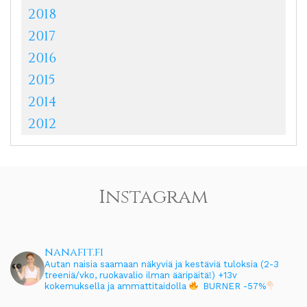
2018
2017
2016
2015
2014
2012
Instagram
nanafit.fi
Autan naisia saamaan näkyviä ja kestäviä tuloksia (2-3
treeniä/vko, ruokavalio ilman ääripäitä!)
+13v
kokemuksella ja ammattitaidolla
BURNER -57%