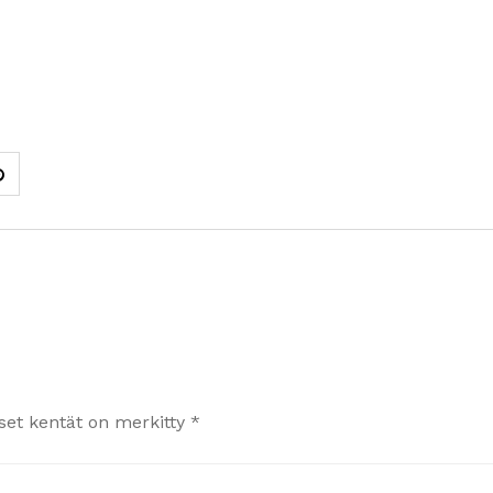
iset kentät on merkitty
*