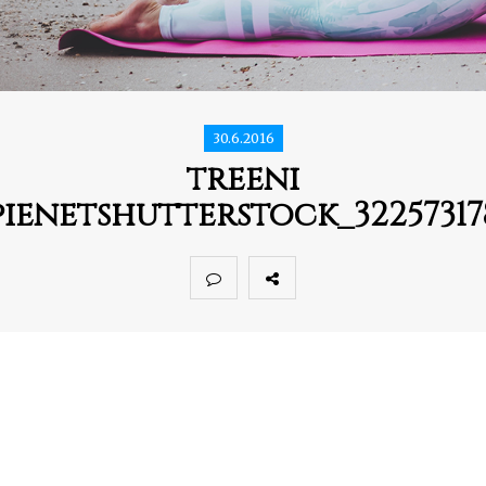
30.6.2016
treeni
pienetshutterstock_32257317