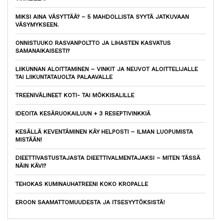
MIKSI AINA VÄSYTTÄÄ? – 5 MAHDOLLISTA SYYTÄ JATKUVAAN
VÄSYMYKSEEN.
ONNISTUUKO RASVANPOLTTO JA LIHASTEN KASVATUS
SAMANAIKAISESTI?
LIIKUNNAN ALOITTAMINEN – VINKIT JA NEUVOT ALOITTELIJALLE
TAI LIIKUNTATAUOLTA PALAAVALLE
TREENIVÄLINEET KOTI- TAI MÖKKISALILLE
IDEOITA KESÄRUOKAILUUN + 3 RESEPTIVINKKIÄ
KESÄLLÄ KEVENTÄMINEN KÄY HELPOSTI – ILMAN LUOPUMISTA
MISTÄÄN!
DIEETTIVASTUSTAJASTA DIEETTIVALMENTAJAKSI – MITEN TÄSSÄ
NÄIN KÄVI?
TEHOKAS KUMINAUHATREENI KOKO KROPALLE
EROON SAAMATTOMUUDESTA JA ITSESYYTÖKSISTÄ!