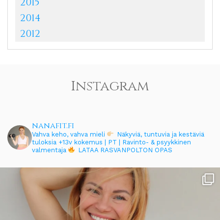
2015
2014
2012
Instagram
nanafit.fi
Vahva keho, vahva mieli
Näkyviä, tuntuvia ja kestäviä
tuloksia
+13v kokemus | PT | Ravinto- & psyykkinen
valmentaja
LATAA RASVANPOLTON OPAS