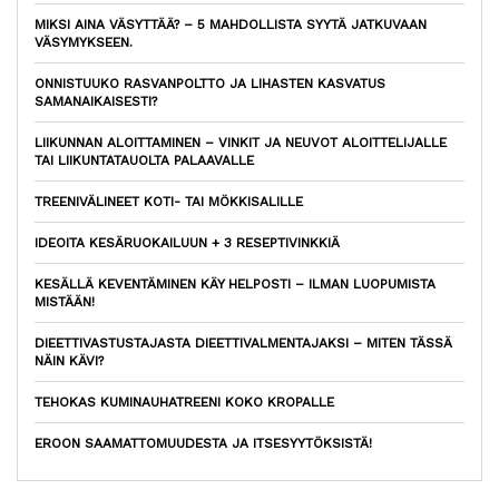
MIKSI AINA VÄSYTTÄÄ? – 5 MAHDOLLISTA SYYTÄ JATKUVAAN
VÄSYMYKSEEN.
ONNISTUUKO RASVANPOLTTO JA LIHASTEN KASVATUS
SAMANAIKAISESTI?
LIIKUNNAN ALOITTAMINEN – VINKIT JA NEUVOT ALOITTELIJALLE
TAI LIIKUNTATAUOLTA PALAAVALLE
TREENIVÄLINEET KOTI- TAI MÖKKISALILLE
IDEOITA KESÄRUOKAILUUN + 3 RESEPTIVINKKIÄ
KESÄLLÄ KEVENTÄMINEN KÄY HELPOSTI – ILMAN LUOPUMISTA
MISTÄÄN!
DIEETTIVASTUSTAJASTA DIEETTIVALMENTAJAKSI – MITEN TÄSSÄ
NÄIN KÄVI?
TEHOKAS KUMINAUHATREENI KOKO KROPALLE
EROON SAAMATTOMUUDESTA JA ITSESYYTÖKSISTÄ!