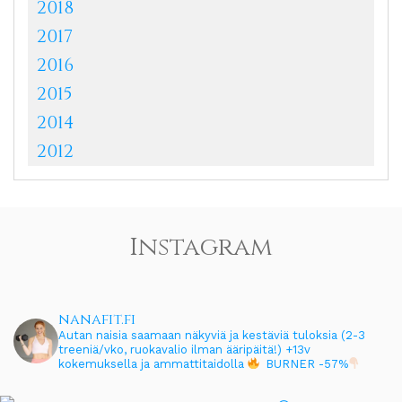
2018
2017
2016
2015
2014
2012
Instagram
nanafit.fi
Autan naisia saamaan näkyviä ja kestäviä tuloksia (2-3
treeniä/vko, ruokavalio ilman ääripäitä!)
+13v
kokemuksella ja ammattitaidolla
BURNER -57%