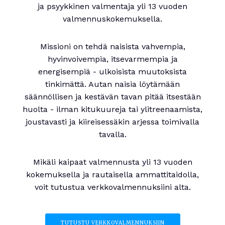
ja psyykkinen valmentaja yli 13 vuoden
valmennuskokemuksella.
Missioni on tehdä naisista vahvempia,
hyvinvoivempia, itsevarmempia ja
energisempiä - ulkoisista muutoksista
tinkimättä. Autan naisia löytämään
säännöllisen ja kestävän tavan pitää itsestään
huolta - ilman kitukuureja tai ylitreenaamista,
joustavasti ja kiireisessäkin arjessa toimivalla
tavalla.
Mikäli kaipaat valmennusta yli 13 vuoden
kokemuksella ja rautaisella ammattitaidolla,
voit tutustua verkkovalmennuksiini alta.
TUTUSTU VERKKOVALMENNUKSIIN