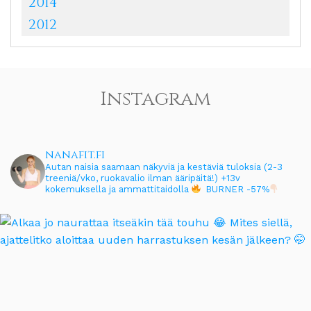
2014
2012
Instagram
nanafit.fi
Autan naisia saamaan näkyviä ja kestäviä tuloksia (2-3
treeniä/vko, ruokavalio ilman ääripäitä!)
+13v
kokemuksella ja ammattitaidolla
BURNER -57%