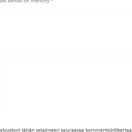
iset kentät on merkitty
*
ja sivustoni tähän selaimeen seuraavaa kommentointikertaa