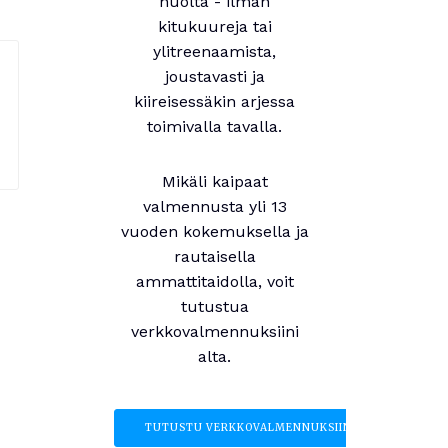
huolta - ilman
kitukuureja tai
ylitreenaamista,
joustavasti ja
kiireisessäkin arjessa
toimivalla tavalla.
Mikäli kaipaat
valmennusta yli 13
vuoden kokemuksella ja
rautaisella
ammattitaidolla, voit
tutustua
verkkovalmennuksiini
alta.
TUTUSTU VERKKOVALMENNUKSIIN