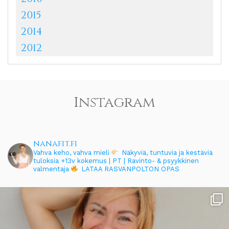
2015
2014
2012
Instagram
nanafit.fi
Vahva keho, vahva mieli
Näkyviä, tuntuvia ja kestäviä
tuloksia
+13v kokemus | PT | Ravinto- & psyykkinen
valmentaja
LATAA RASVANPOLTON OPAS