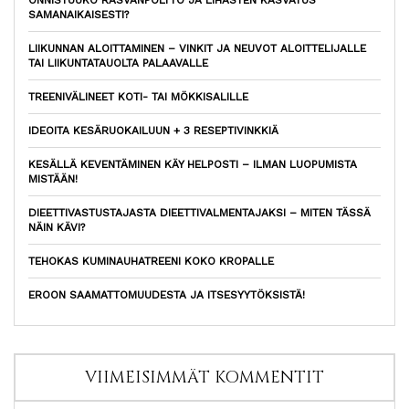
ONNISTUUKO RASVANPOLTTO JA LIHASTEN KASVATUS
SAMANAIKAISESTI?
LIIKUNNAN ALOITTAMINEN – VINKIT JA NEUVOT ALOITTELIJALLE
TAI LIIKUNTATAUOLTA PALAAVALLE
TREENIVÄLINEET KOTI- TAI MÖKKISALILLE
IDEOITA KESÄRUOKAILUUN + 3 RESEPTIVINKKIÄ
KESÄLLÄ KEVENTÄMINEN KÄY HELPOSTI – ILMAN LUOPUMISTA
MISTÄÄN!
DIEETTIVASTUSTAJASTA DIEETTIVALMENTAJAKSI – MITEN TÄSSÄ
NÄIN KÄVI?
TEHOKAS KUMINAUHATREENI KOKO KROPALLE
EROON SAAMATTOMUUDESTA JA ITSESYYTÖKSISTÄ!
VIIMEISIMMÄT KOMMENTIT