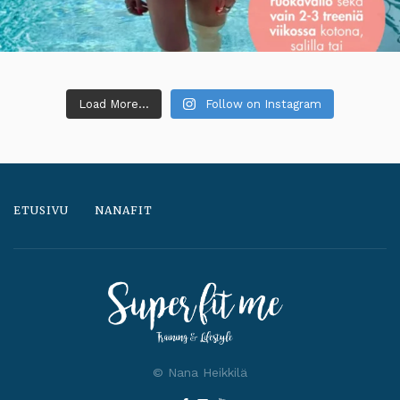
Load More...
Follow on Instagram
ETUSIVU
NANAFIT
© Nana Heikkilä