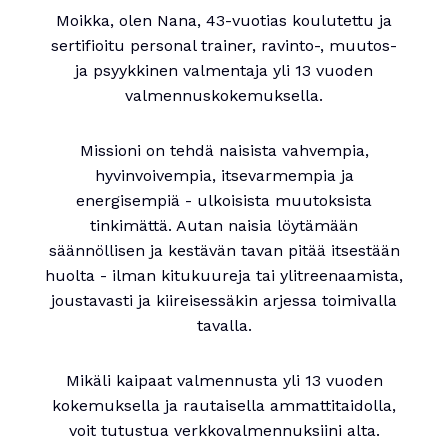
Moikka, olen Nana, 43-vuotias koulutettu ja
sertifioitu personal trainer, ravinto-, muutos-
ja psyykkinen valmentaja yli 13 vuoden
valmennuskokemuksella.
Missioni on tehdä naisista vahvempia,
hyvinvoivempia, itsevarmempia ja
energisempiä - ulkoisista muutoksista
tinkimättä. Autan naisia löytämään
säännöllisen ja kestävän tavan pitää itsestään
huolta - ilman kitukuureja tai ylitreenaamista,
joustavasti ja kiireisessäkin arjessa toimivalla
tavalla.
Mikäli kaipaat valmennusta yli 13 vuoden
kokemuksella ja rautaisella ammattitaidolla,
voit tutustua verkkovalmennuksiini alta.