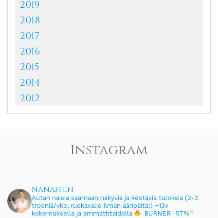
2019
2018
2017
2016
2015
2014
2012
Instagram
nanafit.fi
Autan naisia saamaan näkyviä ja kestäviä tuloksia (2-3
treeniä/vko, ruokavalio ilman ääripäitä!)
+13v
kokemuksella ja ammattitaidolla
BURNER -57%