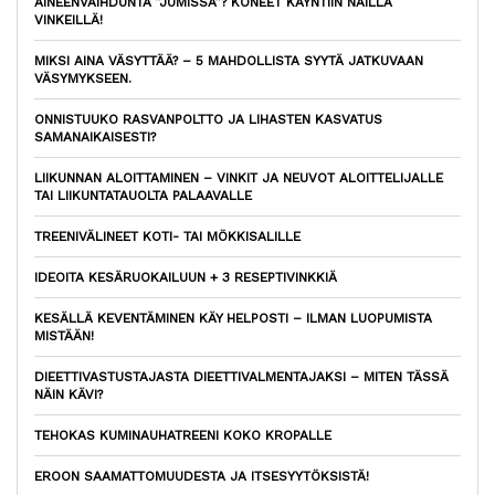
AINEENVAIHDUNTA ”JUMISSA”? KONEET KÄYNTIIN NÄILLÄ
VINKEILLÄ!
MIKSI AINA VÄSYTTÄÄ? – 5 MAHDOLLISTA SYYTÄ JATKUVAAN
VÄSYMYKSEEN.
ONNISTUUKO RASVANPOLTTO JA LIHASTEN KASVATUS
SAMANAIKAISESTI?
LIIKUNNAN ALOITTAMINEN – VINKIT JA NEUVOT ALOITTELIJALLE
TAI LIIKUNTATAUOLTA PALAAVALLE
TREENIVÄLINEET KOTI- TAI MÖKKISALILLE
IDEOITA KESÄRUOKAILUUN + 3 RESEPTIVINKKIÄ
KESÄLLÄ KEVENTÄMINEN KÄY HELPOSTI – ILMAN LUOPUMISTA
MISTÄÄN!
DIEETTIVASTUSTAJASTA DIEETTIVALMENTAJAKSI – MITEN TÄSSÄ
NÄIN KÄVI?
TEHOKAS KUMINAUHATREENI KOKO KROPALLE
EROON SAAMATTOMUUDESTA JA ITSESYYTÖKSISTÄ!