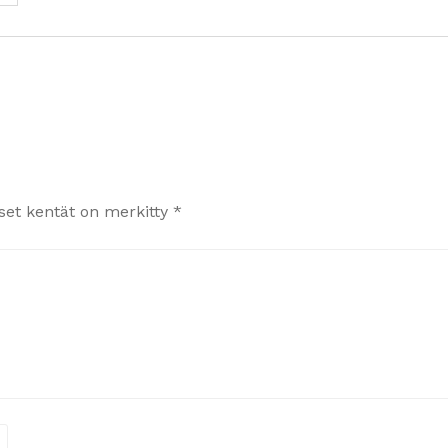
iset kentät on merkitty
*