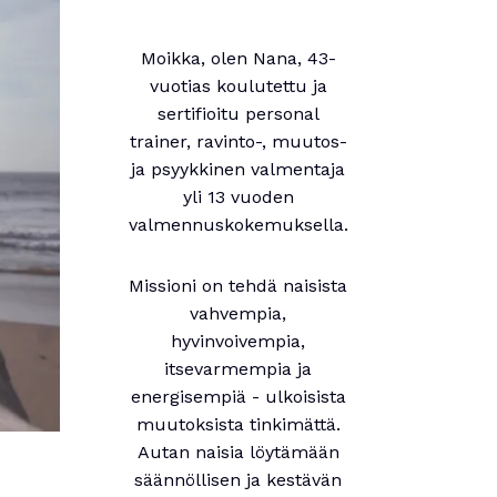
Moikka, olen Nana, 43-
vuotias koulutettu ja
sertifioitu personal
trainer, ravinto-, muutos-
ja psyykkinen valmentaja
yli 13 vuoden
valmennuskokemuksella.
Missioni on tehdä naisista
vahvempia,
hyvinvoivempia,
itsevarmempia ja
energisempiä - ulkoisista
muutoksista tinkimättä.
Autan naisia löytämään
säännöllisen ja kestävän