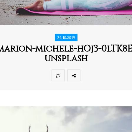
24.10.2019
marion-michele-hOj3-0lTK8E
unsplash