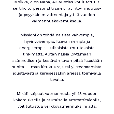
Moikka, olen Nana, 43-vuotias koulutettu ja
sertifioitu personal trainer, ravinto-, muutos-
ja psyykkinen valmentaja yli 13 vuoden
valmennuskokemuksella.
Missioni on tehdä naisista vahvempia,
hyvinvoivempia, itsevarmempia ja
energisempiä - ulkoisista muutoksista
tinkimättä. Autan naisia löytämään
säännöllisen ja kestävän tavan pitää itsestään
huolta - ilman kitukuureja tai ylitreenaamista,
joustavasti ja kiireisessäkin arjessa toimivalla
tavalla.
Mikäli kaipaat valmennusta yli 13 vuoden
kokemuksella ja rautaisella ammattitaidolla,
voit tutustua verkkovalmennuksiini alta.