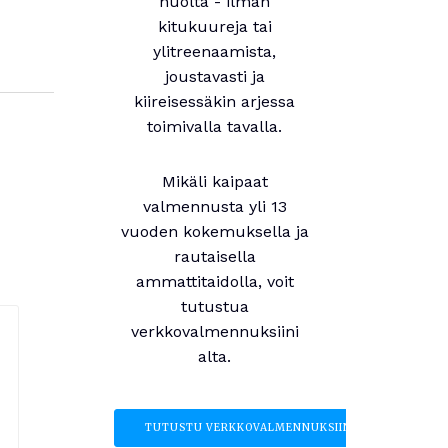
huolta - ilman
kitukuureja tai
ylitreenaamista,
joustavasti ja
kiireisessäkin arjessa
toimivalla tavalla.
Mikäli kaipaat
valmennusta yli 13
vuoden kokemuksella ja
rautaisella
ammattitaidolla, voit
tutustua
verkkovalmennuksiini
alta.
TUTUSTU VERKKOVALMENNUKSIIN