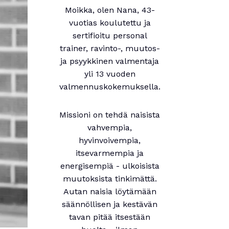
Moikka, olen Nana, 43-
vuotias koulutettu ja
sertifioitu personal
trainer, ravinto-, muutos-
ja psyykkinen valmentaja
yli 13 vuoden
valmennuskokemuksella.
Missioni on tehdä naisista
vahvempia,
hyvinvoivempia,
itsevarmempia ja
energisempiä - ulkoisista
muutoksista tinkimättä.
Autan naisia löytämään
säännöllisen ja kestävän
tavan pitää itsestään