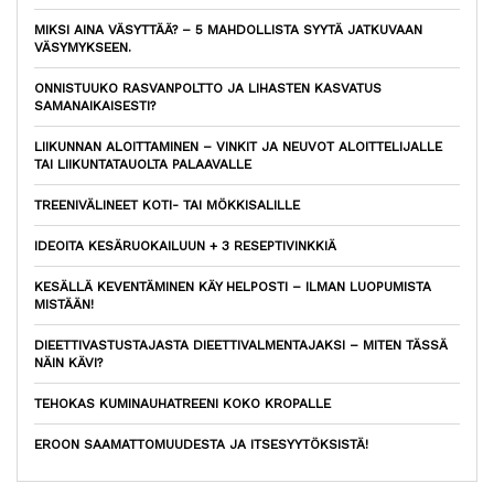
MIKSI AINA VÄSYTTÄÄ? – 5 MAHDOLLISTA SYYTÄ JATKUVAAN
VÄSYMYKSEEN.
ONNISTUUKO RASVANPOLTTO JA LIHASTEN KASVATUS
SAMANAIKAISESTI?
LIIKUNNAN ALOITTAMINEN – VINKIT JA NEUVOT ALOITTELIJALLE
TAI LIIKUNTATAUOLTA PALAAVALLE
TREENIVÄLINEET KOTI- TAI MÖKKISALILLE
IDEOITA KESÄRUOKAILUUN + 3 RESEPTIVINKKIÄ
KESÄLLÄ KEVENTÄMINEN KÄY HELPOSTI – ILMAN LUOPUMISTA
MISTÄÄN!
DIEETTIVASTUSTAJASTA DIEETTIVALMENTAJAKSI – MITEN TÄSSÄ
NÄIN KÄVI?
TEHOKAS KUMINAUHATREENI KOKO KROPALLE
EROON SAAMATTOMUUDESTA JA ITSESYYTÖKSISTÄ!