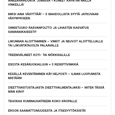
AINEENVAIHDUNTA ”JUMISSA”? KONEET KÄYNTIIN NÄILLÄ
VINKEILLÄ!
MIKSI AINA VÄSYTTÄÄ? – 5 MAHDOLLISTA SYYTÄ JATKUVAAN
VÄSYMYKSEEN.
ONNISTUUKO RASVANPOLTTO JA LIHASTEN KASVATUS
SAMANAIKAISESTI?
LIIKUNNAN ALOITTAMINEN – VINKIT JA NEUVOT ALOITTELIJALLE
TAI LIIKUNTATAUOLTA PALAAVALLE
TREENIVÄLINEET KOTI- TAI MÖKKISALILLE
IDEOITA KESÄRUOKAILUUN + 3 RESEPTIVINKKIÄ
KESÄLLÄ KEVENTÄMINEN KÄY HELPOSTI – ILMAN LUOPUMISTA
MISTÄÄN!
DIEETTIVASTUSTAJASTA DIEETTIVALMENTAJAKSI – MITEN TÄSSÄ
NÄIN KÄVI?
TEHOKAS KUMINAUHATREENI KOKO KROPALLE
EROON SAAMATTOMUUDESTA JA ITSESYYTÖKSISTÄ!