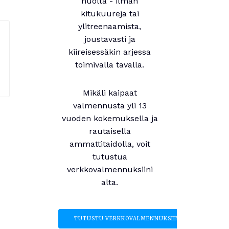
huolta - ilman
kitukuureja tai
ylitreenaamista,
joustavasti ja
kiireisessäkin arjessa
toimivalla tavalla.
Mikäli kaipaat
valmennusta yli 13
vuoden kokemuksella ja
rautaisella
ammattitaidolla, voit
tutustua
verkkovalmennuksiini
alta.
TUTUSTU VERKKOVALMENNUKSIIN