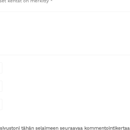
iset kentät on merkitty
*
ja sivustoni tähän selaimeen seuraavaa kommentointikertaa