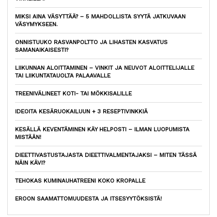
MIKSI AINA VÄSYTTÄÄ? – 5 MAHDOLLISTA SYYTÄ JATKUVAAN
VÄSYMYKSEEN.
ONNISTUUKO RASVANPOLTTO JA LIHASTEN KASVATUS
SAMANAIKAISESTI?
LIIKUNNAN ALOITTAMINEN – VINKIT JA NEUVOT ALOITTELIJALLE
TAI LIIKUNTATAUOLTA PALAAVALLE
TREENIVÄLINEET KOTI- TAI MÖKKISALILLE
IDEOITA KESÄRUOKAILUUN + 3 RESEPTIVINKKIÄ
KESÄLLÄ KEVENTÄMINEN KÄY HELPOSTI – ILMAN LUOPUMISTA
MISTÄÄN!
DIEETTIVASTUSTAJASTA DIEETTIVALMENTAJAKSI – MITEN TÄSSÄ
NÄIN KÄVI?
TEHOKAS KUMINAUHATREENI KOKO KROPALLE
EROON SAAMATTOMUUDESTA JA ITSESYYTÖKSISTÄ!