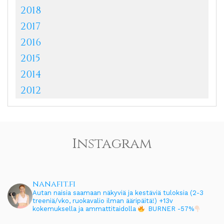
2018
2017
2016
2015
2014
2012
Instagram
nanafit.fi
Autan naisia saamaan näkyviä ja kestäviä tuloksia (2-3
treeniä/vko, ruokavalio ilman ääripäitä!)
+13v
kokemuksella ja ammattitaidolla
BURNER -57%