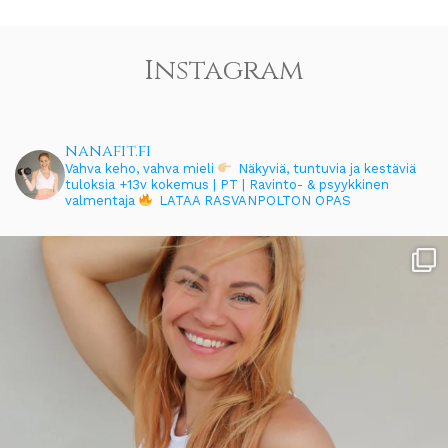
Instagram
nanafit.fi
Vahva keho, vahva mieli
Näkyviä, tuntuvia ja kestäviä
tuloksia
+13v kokemus | PT | Ravinto- & psyykkinen
valmentaja
LATAA RASVANPOLTON OPAS