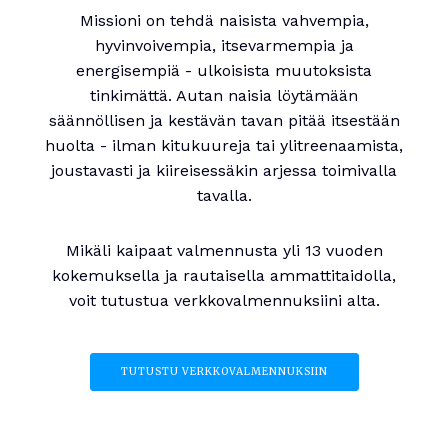
Missioni on tehdä naisista vahvempia,
hyvinvoivempia, itsevarmempia ja
energisempiä - ulkoisista muutoksista
tinkimättä. Autan naisia löytämään
säännöllisen ja kestävän tavan pitää itsestään
huolta - ilman kitukuureja tai ylitreenaamista,
joustavasti ja kiireisessäkin arjessa toimivalla
tavalla.
Mikäli kaipaat valmennusta yli 13 vuoden
kokemuksella ja rautaisella ammattitaidolla,
voit tutustua verkkovalmennuksiini alta.
TUTUSTU VERKKOVALMENNUKSIIN