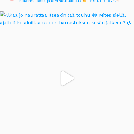
kokemuksella ja ammattitaidolla
BURNER -57%