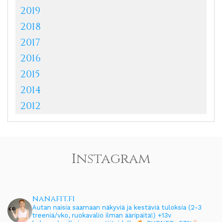
2019
2018
2017
2016
2015
2014
2012
Instagram
nanafit.fi
Autan naisia saamaan näkyviä ja kestäviä tuloksia (2-3
treeniä/vko, ruokavalio ilman ääripäitä!)
+13v