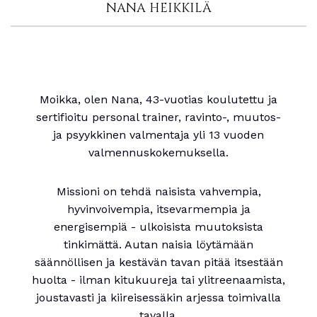
NANA HEIKKILÄ
Moikka, olen Nana, 43-vuotias koulutettu ja
sertifioitu personal trainer, ravinto-, muutos-
ja psyykkinen valmentaja yli 13 vuoden
valmennuskokemuksella.
Missioni on tehdä naisista vahvempia,
hyvinvoivempia, itsevarmempia ja
energisempiä - ulkoisista muutoksista
tinkimättä. Autan naisia löytämään
säännöllisen ja kestävän tavan pitää itsestään
huolta - ilman kitukuureja tai ylitreenaamista,
joustavasti ja kiireisessäkin arjessa toimivalla
tavalla.