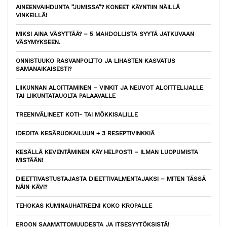
AINEENVAIHDUNTA ”JUMISSA”? KONEET KÄYNTIIN NÄILLÄ
VINKEILLÄ!
MIKSI AINA VÄSYTTÄÄ? – 5 MAHDOLLISTA SYYTÄ JATKUVAAN
VÄSYMYKSEEN.
ONNISTUUKO RASVANPOLTTO JA LIHASTEN KASVATUS
SAMANAIKAISESTI?
LIIKUNNAN ALOITTAMINEN – VINKIT JA NEUVOT ALOITTELIJALLE
TAI LIIKUNTATAUOLTA PALAAVALLE
TREENIVÄLINEET KOTI- TAI MÖKKISALILLE
IDEOITA KESÄRUOKAILUUN + 3 RESEPTIVINKKIÄ
KESÄLLÄ KEVENTÄMINEN KÄY HELPOSTI – ILMAN LUOPUMISTA
MISTÄÄN!
DIEETTIVASTUSTAJASTA DIEETTIVALMENTAJAKSI – MITEN TÄSSÄ
NÄIN KÄVI?
TEHOKAS KUMINAUHATREENI KOKO KROPALLE
EROON SAAMATTOMUUDESTA JA ITSESYYTÖKSISTÄ!