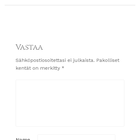
Vastaa
Sähköpostiosoitettasi ei julkaista.
Pakolliset
kentät on merkitty
*
Name