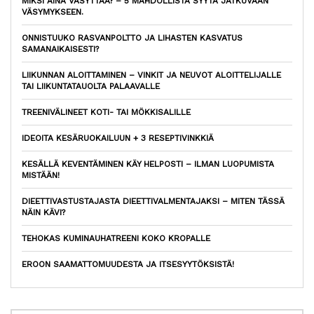
MIKSI AINA VÄSYTTÄÄ? – 5 MAHDOLLISTA SYYTÄ JATKUVAAN
VÄSYMYKSEEN.
ONNISTUUKO RASVANPOLTTO JA LIHASTEN KASVATUS
SAMANAIKAISESTI?
LIIKUNNAN ALOITTAMINEN – VINKIT JA NEUVOT ALOITTELIJALLE
TAI LIIKUNTATAUOLTA PALAAVALLE
TREENIVÄLINEET KOTI- TAI MÖKKISALILLE
IDEOITA KESÄRUOKAILUUN + 3 RESEPTIVINKKIÄ
KESÄLLÄ KEVENTÄMINEN KÄY HELPOSTI – ILMAN LUOPUMISTA
MISTÄÄN!
DIEETTIVASTUSTAJASTA DIEETTIVALMENTAJAKSI – MITEN TÄSSÄ
NÄIN KÄVI?
TEHOKAS KUMINAUHATREENI KOKO KROPALLE
EROON SAAMATTOMUUDESTA JA ITSESYYTÖKSISTÄ!