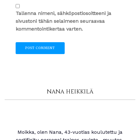
Tallenna nimeni, sähköpostiosoitteeni ja
sivustoni tähän selaimeen seuraavaa
kommentointikertaa varten.
NANA HEIKKILÄ
Moikka, olen Nana, 43-vuotias koulutettu ja
sertifioitu personal trainer, ravinto-, muutos-