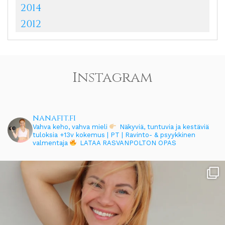
2014
2012
Instagram
nanafit.fi
Vahva keho, vahva mieli
Näkyviä, tuntuvia ja kestäviä
tuloksia
+13v kokemus | PT | Ravinto- & psyykkinen
valmentaja
LATAA RASVANPOLTON OPAS