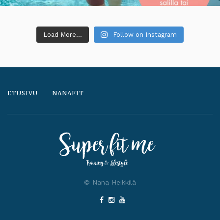
Load More...
Follow on Instagram
ETUSIVU
NANAFIT
© Nana Heikkilä