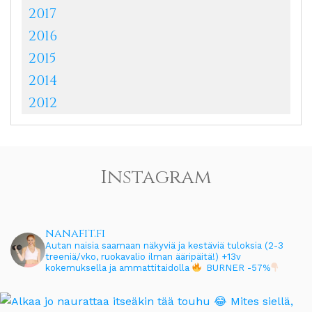
2017
2016
2015
2014
2012
Instagram
nanafit.fi
Autan naisia saamaan näkyviä ja kestäviä tuloksia (2-3
treeniä/vko, ruokavalio ilman ääripäitä!)
+13v
kokemuksella ja ammattitaidolla
BURNER -57%