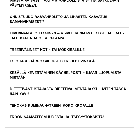
MIKSI AINA VÄSYTTÄÄ? – 5 MAHDOLLISTA SYYTÄ JATKUVAAN
VÄSYMYKSEEN.
ONNISTUUKO RASVANPOLTTO JA LIHASTEN KASVATUS
SAMANAIKAISESTI?
LIIKUNNAN ALOITTAMINEN – VINKIT JA NEUVOT ALOITTELIJALLE
TAI LIIKUNTATAUOLTA PALAAVALLE
TREENIVÄLINEET KOTI- TAI MÖKKISALILLE
IDEOITA KESÄRUOKAILUUN + 3 RESEPTIVINKKIÄ
KESÄLLÄ KEVENTÄMINEN KÄY HELPOSTI – ILMAN LUOPUMISTA
MISTÄÄN!
DIEETTIVASTUSTAJASTA DIEETTIVALMENTAJAKSI – MITEN TÄSSÄ
NÄIN KÄVI?
TEHOKAS KUMINAUHATREENI KOKO KROPALLE
EROON SAAMATTOMUUDESTA JA ITSESYYTÖKSISTÄ!