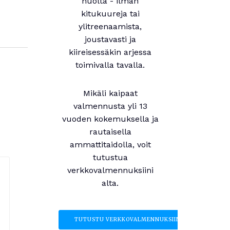
huolta - ilman
kitukuureja tai
ylitreenaamista,
joustavasti ja
kiireisessäkin arjessa
toimivalla tavalla.
Mikäli kaipaat
valmennusta yli 13
vuoden kokemuksella ja
rautaisella
ammattitaidolla, voit
tutustua
verkkovalmennuksiini
alta.
TUTUSTU VERKKOVALMENNUKSIIN