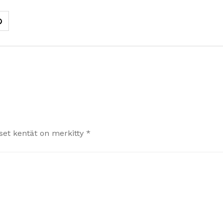
iset kentät on merkitty
*