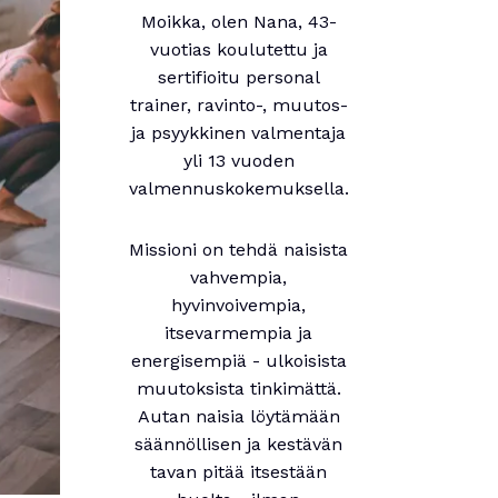
Moikka, olen Nana, 43-
vuotias koulutettu ja
sertifioitu personal
trainer, ravinto-, muutos-
ja psyykkinen valmentaja
yli 13 vuoden
valmennuskokemuksella.
Missioni on tehdä naisista
vahvempia,
hyvinvoivempia,
itsevarmempia ja
energisempiä - ulkoisista
muutoksista tinkimättä.
Autan naisia löytämään
säännöllisen ja kestävän
tavan pitää itsestään