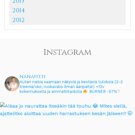
2015
2014
2012
Instagram
nanafit.fi
Autan naisia saamaan näkyviä ja kestäviä tuloksia (2-3
treeniä/vko, ruokavalio ilman ääripäitä!)
+13v
kokemuksella ja ammattitaidolla
BURNER -57%