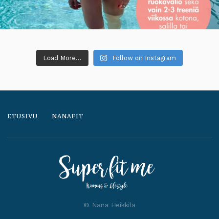
Load More...
Follow on Instagram
ETUSIVU
NANAFIT
© Nana Heikkilä