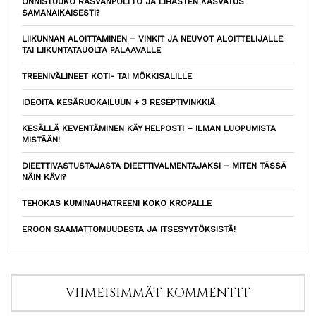
ONNISTUUKO RASVANPOLTTO JA LIHASTEN KASVATUS
SAMANAIKAISESTI?
LIIKUNNAN ALOITTAMINEN – VINKIT JA NEUVOT ALOITTELIJALLE
TAI LIIKUNTATAUOLTA PALAAVALLE
TREENIVÄLINEET KOTI- TAI MÖKKISALILLE
IDEOITA KESÄRUOKAILUUN + 3 RESEPTIVINKKIÄ
KESÄLLÄ KEVENTÄMINEN KÄY HELPOSTI – ILMAN LUOPUMISTA
MISTÄÄN!
DIEETTIVASTUSTAJASTA DIEETTIVALMENTAJAKSI – MITEN TÄSSÄ
NÄIN KÄVI?
TEHOKAS KUMINAUHATREENI KOKO KROPALLE
EROON SAAMATTOMUUDESTA JA ITSESYYTÖKSISTÄ!
VIIMEISIMMÄT KOMMENTIT