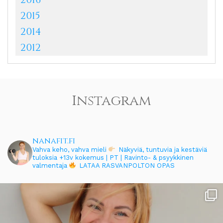
2015
2014
2012
Instagram
nanafit.fi
Vahva keho, vahva mieli
Näkyviä, tuntuvia ja kestäviä
tuloksia
+13v kokemus | PT | Ravinto- & psyykkinen
valmentaja
LATAA RASVANPOLTON OPAS