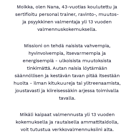
Moikka, olen Nana, 43-vuotias koulutettu ja
sertifioitu personal trainer, ravinto-, muutos-
ja psyykkinen valmentaja yli 13 vuoden
valmennuskokemuksella.
Missioni on tehdä naisista vahvempia,
hyvinvoivempia, itsevarmempia ja
energisempiä - ulkoisista muutoksista
tinkimättä. Autan naisia löytämään
säännöllisen ja kestävän tavan pitää itsestään
huolta - ilman kitukuureja tai ylitreenaamista,
joustavasti ja kiireisessäkin arjessa toimivalla
tavalla.
Mikäli kaipaat valmennusta yli 13 vuoden
kokemuksella ja rautaisella ammattitaidolla,
voit tutustua verkkovalmennuksiini alta.