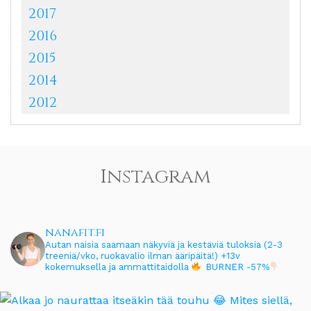
2017
2016
2015
2014
2012
Instagram
nanafit.fi
Autan naisia saamaan näkyviä ja kestäviä tuloksia (2-3
treeniä/vko, ruokavalio ilman ääripäitä!)
+13v
kokemuksella ja ammattitaidolla
BURNER -57%