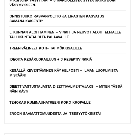
MIKSI AINA VÄSYTTÄÄ? – 5 MAHDOLLISTA SYYTÄ JATKUVAAN
VÄSYMYKSEEN.
ONNISTUUKO RASVANPOLTTO JA LIHASTEN KASVATUS
SAMANAIKAISESTI?
LIIKUNNAN ALOITTAMINEN – VINKIT JA NEUVOT ALOITTELIJALLE
TAI LIIKUNTATAUOLTA PALAAVALLE
TREENIVÄLINEET KOTI- TAI MÖKKISALILLE
IDEOITA KESÄRUOKAILUUN + 3 RESEPTIVINKKIÄ
KESÄLLÄ KEVENTÄMINEN KÄY HELPOSTI – ILMAN LUOPUMISTA
MISTÄÄN!
DIEETTIVASTUSTAJASTA DIEETTIVALMENTAJAKSI – MITEN TÄSSÄ
NÄIN KÄVI?
TEHOKAS KUMINAUHATREENI KOKO KROPALLE
EROON SAAMATTOMUUDESTA JA ITSESYYTÖKSISTÄ!