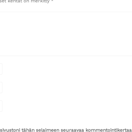
iset kentät on merkitty
*
ja sivustoni tähän selaimeen seuraavaa kommentointikertaa