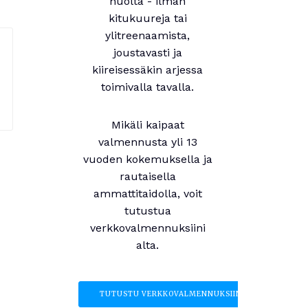
huolta - ilman
kitukuureja tai
ylitreenaamista,
joustavasti ja
kiireisessäkin arjessa
toimivalla tavalla.
Mikäli kaipaat
valmennusta yli 13
vuoden kokemuksella ja
rautaisella
ammattitaidolla, voit
tutustua
verkkovalmennuksiini
alta.
TUTUSTU VERKKOVALMENNUKSIIN