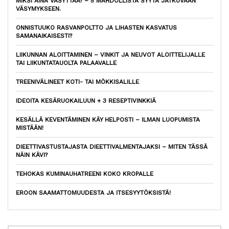
MIKSI AINA VÄSYTTÄÄ? – 5 MAHDOLLISTA SYYTÄ JATKUVAAN
VÄSYMYKSEEN.
ONNISTUUKO RASVANPOLTTO JA LIHASTEN KASVATUS
SAMANAIKAISESTI?
LIIKUNNAN ALOITTAMINEN – VINKIT JA NEUVOT ALOITTELIJALLE
TAI LIIKUNTATAUOLTA PALAAVALLE
TREENIVÄLINEET KOTI- TAI MÖKKISALILLE
IDEOITA KESÄRUOKAILUUN + 3 RESEPTIVINKKIÄ
KESÄLLÄ KEVENTÄMINEN KÄY HELPOSTI – ILMAN LUOPUMISTA
MISTÄÄN!
DIEETTIVASTUSTAJASTA DIEETTIVALMENTAJAKSI – MITEN TÄSSÄ
NÄIN KÄVI?
TEHOKAS KUMINAUHATREENI KOKO KROPALLE
EROON SAAMATTOMUUDESTA JA ITSESYYTÖKSISTÄ!