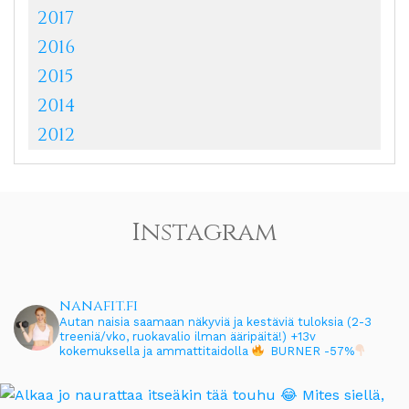
2017
2016
2015
2014
2012
Instagram
nanafit.fi
Autan naisia saamaan näkyviä ja kestäviä tuloksia (2-3
treeniä/vko, ruokavalio ilman ääripäitä!)
+13v
kokemuksella ja ammattitaidolla
BURNER -57%