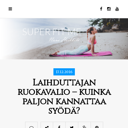
17.12.2016
Laihduttajan
ruokavalio – kuinka
paljon kannattaa
syödä?