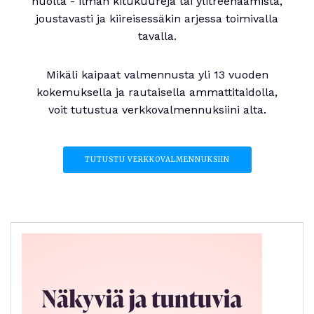
huolta - ilman kitukuureja tai ylitreenaamista,
joustavasti ja kiireisessäkin arjessa toimivalla
tavalla.
Mikäli kaipaat valmennusta yli 13 vuoden
kokemuksella ja rautaisella ammattitaidolla,
voit tutustua verkkovalmennuksiini alta.
TUTUSTU VERKKOVALMENNUKSIIN