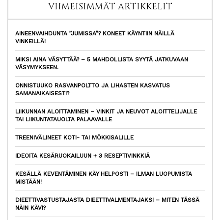
VIIMEISIMMÄT ARTIKKELIT
AINEENVAIHDUNTA ”JUMISSA”? KONEET KÄYNTIIN NÄILLÄ
VINKEILLÄ!
MIKSI AINA VÄSYTTÄÄ? – 5 MAHDOLLISTA SYYTÄ JATKUVAAN
VÄSYMYKSEEN.
ONNISTUUKO RASVANPOLTTO JA LIHASTEN KASVATUS
SAMANAIKAISESTI?
LIIKUNNAN ALOITTAMINEN – VINKIT JA NEUVOT ALOITTELIJALLE
TAI LIIKUNTATAUOLTA PALAAVALLE
TREENIVÄLINEET KOTI- TAI MÖKKISALILLE
IDEOITA KESÄRUOKAILUUN + 3 RESEPTIVINKKIÄ
KESÄLLÄ KEVENTÄMINEN KÄY HELPOSTI – ILMAN LUOPUMISTA
MISTÄÄN!
DIEETTIVASTUSTAJASTA DIEETTIVALMENTAJAKSI – MITEN TÄSSÄ
NÄIN KÄVI?