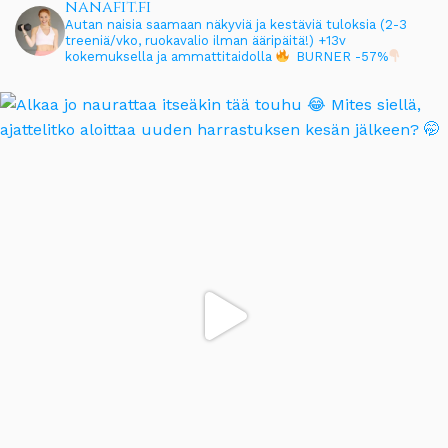
nanafit.fi
Autan naisia saamaan näkyviä ja kestäviä tuloksia (2-3
treeniä/vko, ruokavalio ilman ääripäitä!)
+13v
kokemuksella ja ammattitaidolla
BURNER -57%