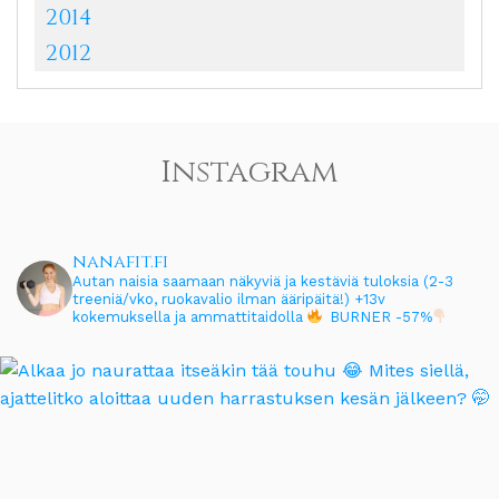
2014
2012
Instagram
nanafit.fi
Autan naisia saamaan näkyviä ja kestäviä tuloksia (2-3
treeniä/vko, ruokavalio ilman ääripäitä!)
+13v
kokemuksella ja ammattitaidolla
BURNER -57%