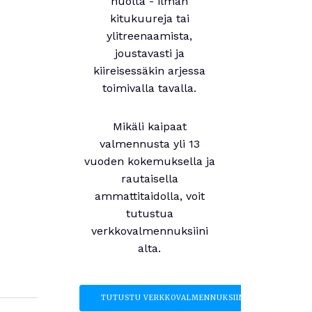
huolta - ilman
kitukuureja tai
ylitreenaamista,
joustavasti ja
kiireisessäkin arjessa
toimivalla tavalla.
Mikäli kaipaat
valmennusta yli 13
vuoden kokemuksella ja
rautaisella
ammattitaidolla, voit
tutustua
verkkovalmennuksiini
alta.
TUTUSTU VERKKOVALMENNUKSIIN