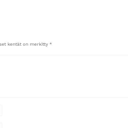
iset kentät on merkitty
*