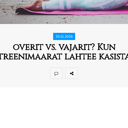
30.11.2016
overit vs. vajarit? Kun
treenimaarat lahtee kasist