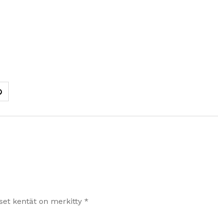
iset kentät on merkitty
*