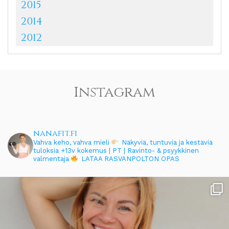
2015
2014
2012
Instagram
nanafit.fi
Vahva keho, vahva mieli
Näkyviä, tuntuvia ja kestäviä
tuloksia
+13v kokemus | PT | Ravinto- & psyykkinen
valmentaja
LATAA RASVANPOLTON OPAS