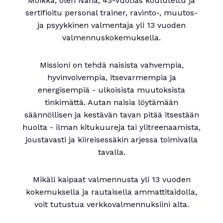
Moikka, olen Nana, 43-vuotias koulutettu ja
sertifioitu personal trainer, ravinto-, muutos-
ja psyykkinen valmentaja yli 13 vuoden
valmennuskokemuksella.
Missioni on tehdä naisista vahvempia,
hyvinvoivempia, itsevarmempia ja
energisempiä - ulkoisista muutoksista
tinkimättä. Autan naisia löytämään
säännöllisen ja kestävän tavan pitää itsestään
huolta - ilman kitukuureja tai ylitreenaamista,
joustavasti ja kiireisessäkin arjessa toimivalla
tavalla.
Mikäli kaipaat valmennusta yli 13 vuoden
kokemuksella ja rautaisella ammattitaidolla,
voit tutustua verkkovalmennuksiini alta.