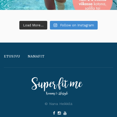
Load More...
Follow on Instagram
ETUSIVU
NANAFIT
© Nana Heikkilä