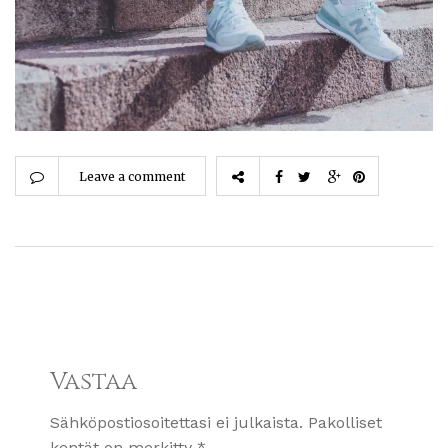
Leave a comment
Vastaa
Sähköpostiosoitettasi ei julkaista.
Pakolliset
kentät on merkitty
*