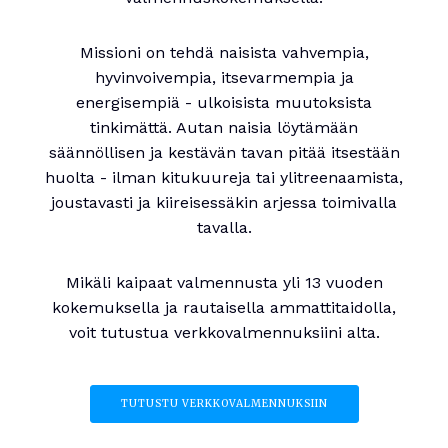
Missioni on tehdä naisista vahvempia,
hyvinvoivempia, itsevarmempia ja
energisempiä - ulkoisista muutoksista
tinkimättä. Autan naisia löytämään
säännöllisen ja kestävän tavan pitää itsestään
huolta - ilman kitukuureja tai ylitreenaamista,
joustavasti ja kiireisessäkin arjessa toimivalla
tavalla.
Mikäli kaipaat valmennusta yli 13 vuoden
kokemuksella ja rautaisella ammattitaidolla,
voit tutustua verkkovalmennuksiini alta.
TUTUSTU VERKKOVALMENNUKSIIN