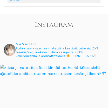
Instagram
nanafit.fi
Autan naisia saamaan näkyviä ja kestäviä tuloksia (2-3
treeniä/vko, ruokavalio ilman ääripäitä!)
+13v
kokemuksella ja ammattitaidolla
BURNER -57%