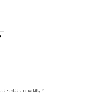
iset kentät on merkitty
*