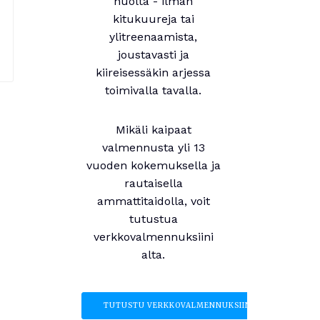
huolta - ilman
kitukuureja tai
ylitreenaamista,
joustavasti ja
kiireisessäkin arjessa
toimivalla tavalla.
Mikäli kaipaat
valmennusta yli 13
vuoden kokemuksella ja
rautaisella
ammattitaidolla, voit
tutustua
verkkovalmennuksiini
alta.
TUTUSTU VERKKOVALMENNUKSIIN