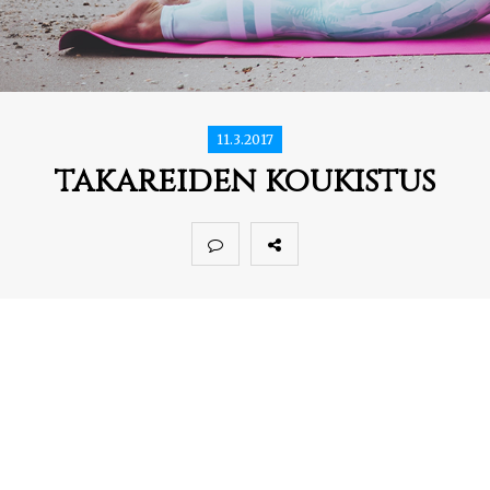
11.3.2017
takareiden koukistus