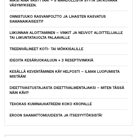
MIKSI AINA VÄSYTTÄÄ? – 5 MAHDOLLISTA SYYTÄ JATKUVAAN
VÄSYMYKSEEN.
ONNISTUUKO RASVANPOLTTO JA LIHASTEN KASVATUS
SAMANAIKAISESTI?
LIIKUNNAN ALOITTAMINEN – VINKIT JA NEUVOT ALOITTELIJALLE
TAI LIIKUNTATAUOLTA PALAAVALLE
TREENIVÄLINEET KOTI- TAI MÖKKISALILLE
IDEOITA KESÄRUOKAILUUN + 3 RESEPTIVINKKIÄ
KESÄLLÄ KEVENTÄMINEN KÄY HELPOSTI – ILMAN LUOPUMISTA
MISTÄÄN!
DIEETTIVASTUSTAJASTA DIEETTIVALMENTAJAKSI – MITEN TÄSSÄ
NÄIN KÄVI?
TEHOKAS KUMINAUHATREENI KOKO KROPALLE
EROON SAAMATTOMUUDESTA JA ITSESYYTÖKSISTÄ!