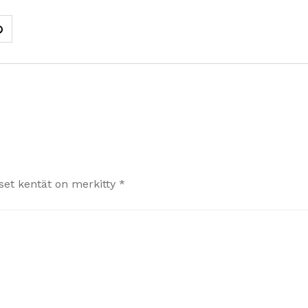
iset kentät on merkitty
*