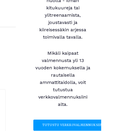
huolta - ilman
kitukuureja tai
ylitreenaamista,
joustavasti ja
kiireisessäkin arjessa
toimivalla tavalla.
Mikäli kaipaat
valmennusta yli 13
vuoden kokemuksella ja
rautaisella
ammattitaidolla, voit
tutustua
verkkovalmennuksiini
alta.
TUTUSTU VERKKOVALMENNUKSIIN