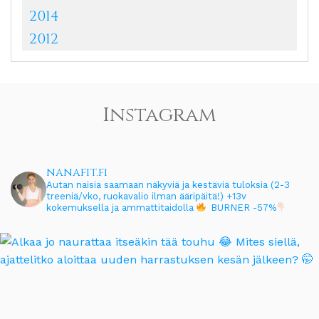
2014
2012
Instagram
nanafit.fi
Autan naisia saamaan näkyviä ja kestäviä tuloksia (2-3
treeniä/vko, ruokavalio ilman ääripäitä!)
+13v
kokemuksella ja ammattitaidolla
BURNER -57%